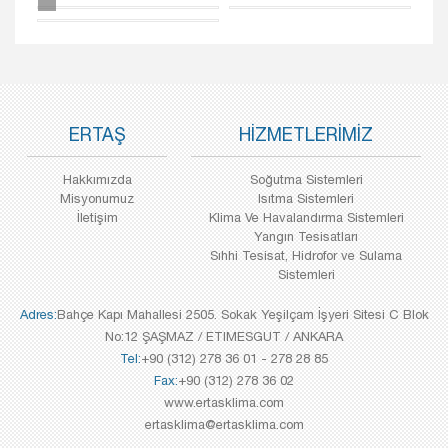
ERTAŞ
HİZMETLERİMİZ
Hakkımızda
Soğutma Sistemleri
Misyonumuz
Isıtma Sistemleri
İletişim
Klima Ve Havalandırma Sistemleri
Yangın Tesisatları
Sıhhi Tesisat, Hidrofor ve Sulama
Sistemleri
Adres:
Bahçe Kapı Mahallesi 2505. Sokak Yeşilçam İşyeri Sitesi C Blok
No:12 ŞAŞMAZ / ETIMESGUT / ANKARA
Tel:
+90 (312) 278 36 01 - 278 28 85
Fax:
+90 (312) 278 36 02
www.ertasklima.com
ertasklima@ertasklima.com