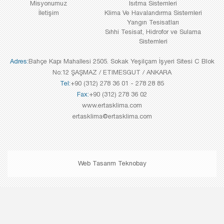
Misyonumuz
Isıtma Sistemleri
İletişim
Klima Ve Havalandırma Sistemleri
Yangın Tesisatları
Sıhhi Tesisat, Hidrofor ve Sulama
Sistemleri
Adres:
Bahçe Kapı Mahallesi 2505. Sokak Yeşilçam İşyeri Sitesi C Blok
No:12 ŞAŞMAZ / ETIMESGUT / ANKARA
Tel:
+90 (312) 278 36 01 - 278 28 85
Fax:
+90 (312) 278 36 02
www.ertasklima.com
ertasklima@ertasklima.com
Web Tasarım Teknobay