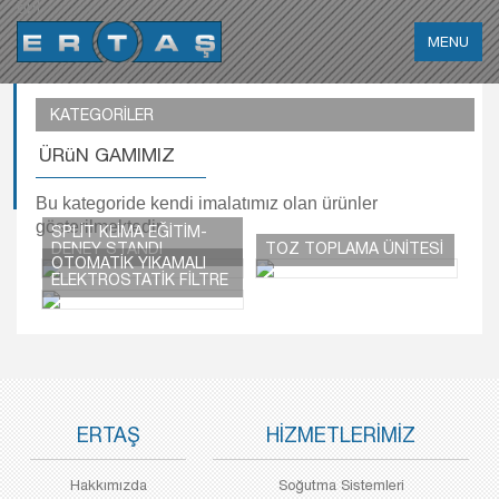
bbl
KATEGORİLER
ÜRüN GAMIMIZ
Bu kategoride kendi imalatımız olan ürünler
gösterilmektedir.
SPLİT KLİMA EĞİTİM-
DENEY STANDI
TOZ TOPLAMA ÜNİTESİ
OTOMATİK YIKAMALI
ELEKTROSTATİK FİLTRE
ERTAŞ
HİZMETLERİMİZ
Hakkımızda
Soğutma Sistemleri